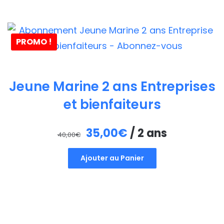
PROMO !
Jeune Marine 2 ans Entreprises
et bienfaiteurs
Le
Le
35,00
€
/ 2 ans
40,00
€
prix
prix
Ajouter au Panier
initial
actuel
était :
est :
40,00€.
35,00€.