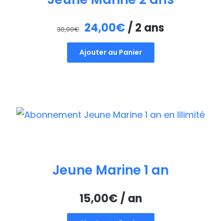
Le
Le
24,00
€
/ 2 ans
30,00
€
prix
prix
Ajouter au Panier
initial
actuel
était :
est :
30,00€.
24,00€.
Jeune Marine 1 an
15,00
€
/ an