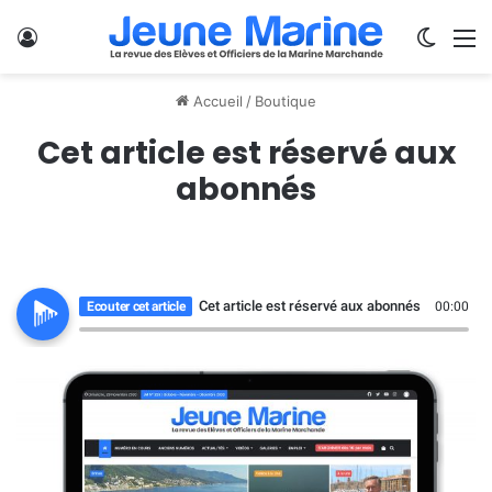
Se connecter
Switch
M
Accueil
/
Boutique
Cet article est réservé aux
abonnés
Cet article est réservé aux abonnés
Ecouter cet article
00:00