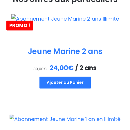
PROMO !
Jeune Marine 2 ans
Le
Le
24,00
€
/ 2 ans
30,00
€
prix
prix
Ajouter au Panier
initial
actuel
était :
est :
30,00€.
24,00€.