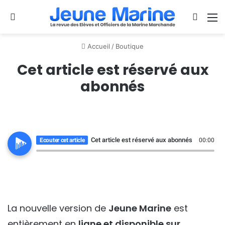
Se connecter
Switch
M
Accueil
/
Boutique
Cet article est réservé aux
abonnés
Cet article est réservé aux abonnés
Ecouter cet article
00:00
La nouvelle version de
Jeune Marine
est
entièrement en
ligne et disponible sur