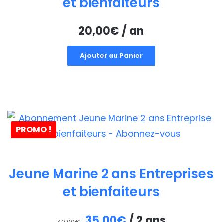
et bienfaiteurs
20,00
€
/ an
Ajouter au Panier
PROMO !
Jeune Marine 2 ans Entreprises
et bienfaiteurs
Le
Le
35,00
€
/ 2 ans
40,00
€