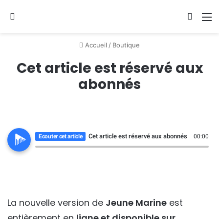
Se connecter
Switch
M
Accueil
/
Boutique
Cet article est réservé aux
abonnés
Cet article est réservé aux abonnés
Ecouter cet article
00:00
La nouvelle version de
Jeune Marine
est
entièrement en
ligne et disponible sur