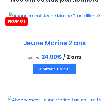
PROMO !
Jeune Marine 2 ans
Le
Le
24,00
€
/ 2 ans
30,00
€
prix
prix
Ajouter au Panier
initial
actuel
était :
est :
30,00€.
24,00€.