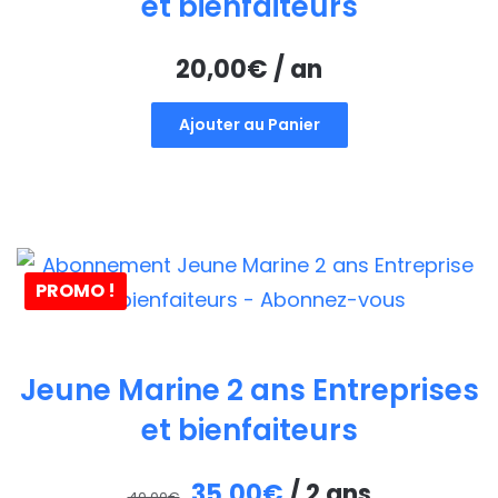
et bienfaiteurs
20,00
€
/ an
Ajouter au Panier
PROMO !
Jeune Marine 2 ans Entreprises
et bienfaiteurs
Le
Le
35,00
€
/ 2 ans
40,00
€