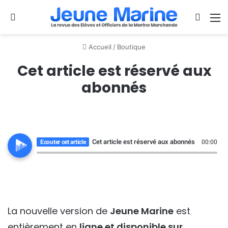
Se connecter
Switch
M
Accueil
/
Boutique
Cet article est réservé aux
abonnés
Cet article est réservé aux abonnés
Ecouter cet article
00:00
La nouvelle version de
Jeune Marine
est
entièrement en
ligne et disponible sur