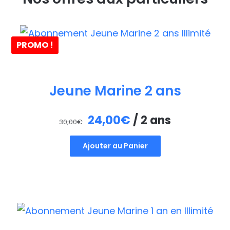
PROMO !
Jeune Marine 2 ans
Le
Le
24,00
€
/ 2 ans
30,00
€
prix
prix
Ajouter au Panier
initial
actuel
était :
est :
30,00€.
24,00€.