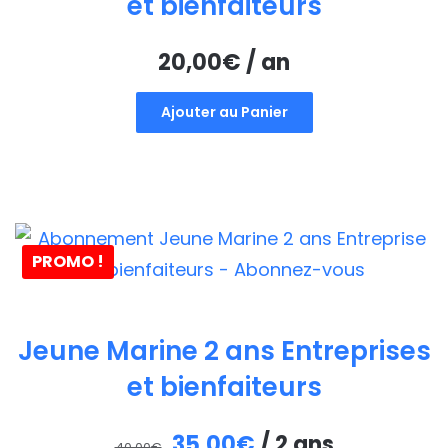
et bienfaiteurs
20,00
€
/ an
Ajouter au Panier
PROMO !
Jeune Marine 2 ans Entreprises
et bienfaiteurs
Le
Le
35,00
€
/ 2 ans
40,00
€