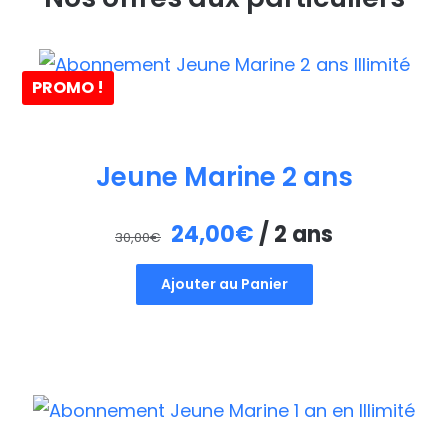
PROMO !
Jeune Marine 2 ans
Le
Le
24,00
€
/ 2 ans
30,00
€
prix
prix
Ajouter au Panier
initial
actuel
était :
est :
30,00€.
24,00€.