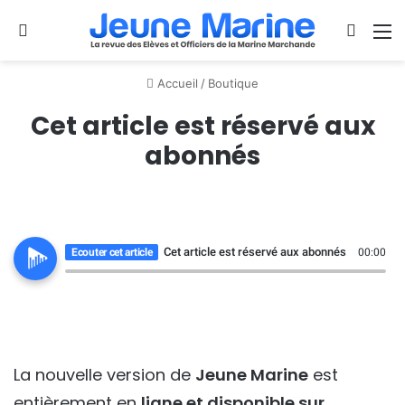
Se connecter
Switch
M
Accueil
/
Boutique
Cet article est réservé aux
abonnés
Cet article est réservé aux abonnés
Ecouter cet article
00:00
La nouvelle version de
Jeune Marine
est
entièrement en
ligne et disponible sur