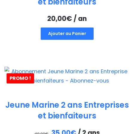
et bienfaiteurs
20,00
€
/ an
Ajouter au Panier
PROMO !
Jeune Marine 2 ans Entreprises
et bienfaiteurs
Le
Le
35,00
€
/ 2 ans
40,00
€