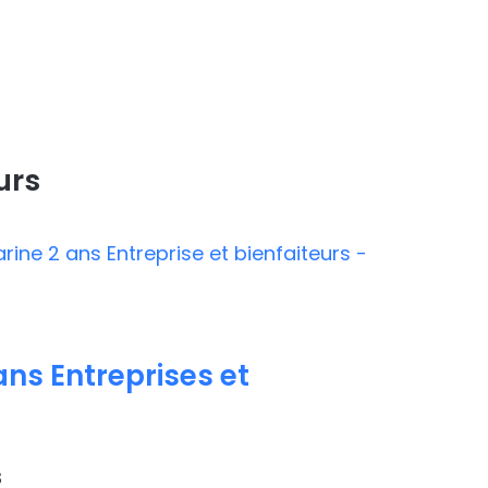
urs
ns Entreprises et
s