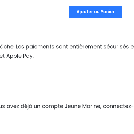
prix
prix
Ajouter au Panier
initial
actuel
était :
est :
40,00€.
35,00€
 tâche. Les paiements sont entièrement sécurisés e
et Apple Pay.
ous avez déjà un compte Jeune Marine, connectez-