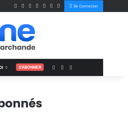
Facebook
X
Linkedin
YouTube
Instagram
Spotify
TikTok
Se Connecter
Voir votre panier
Switch skin
Rechercher
.
S'ABONNER
OI
abonnés