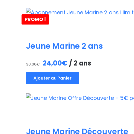
PROMO !
Jeune Marine 2 ans
Le
Le
24,00
€
/ 2 ans
30,00
€
prix
prix
Ajouter au Panier
initial
actuel
était :
est :
30,00€.
24,00€.
Jeune Marine Découverte