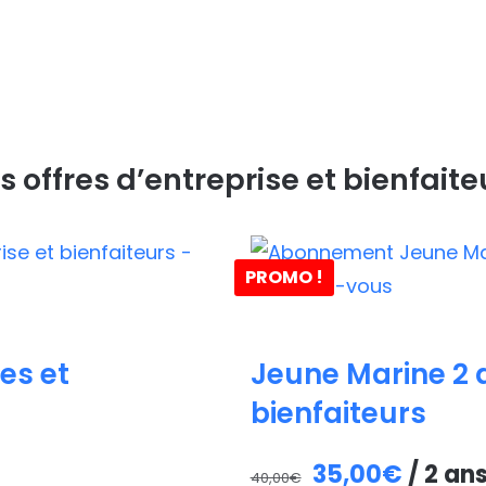
s offres d’entreprise et bienfaite
PROMO !
es et
Jeune Marine 2 a
bienfaiteurs
Le
Le
35,00
€
/ 2 an
40,00
€