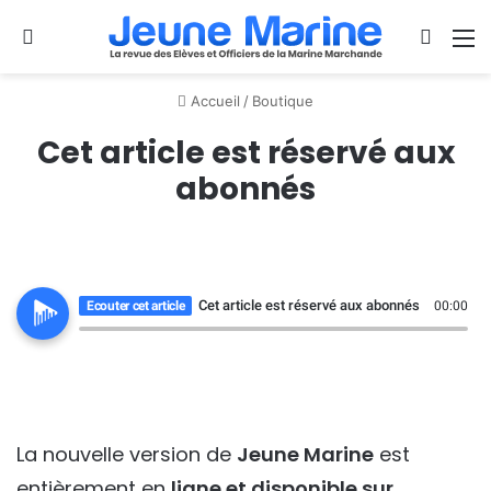
Se connecter
Switch
M
Accueil
/
Boutique
Cet article est réservé aux
abonnés
Cet article est réservé aux abonnés
Ecouter cet article
00:00
La nouvelle version de
Jeune Marine
est
entièrement en
ligne et disponible sur