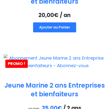
et bienfaiteurs
20,00
€
/ an
Ajouter au Panier
PROMO !
Jeune Marine 2 ans Entreprises
et bienfaiteurs
Le
Le
35,00
€
/ 2 ans
40,00
€