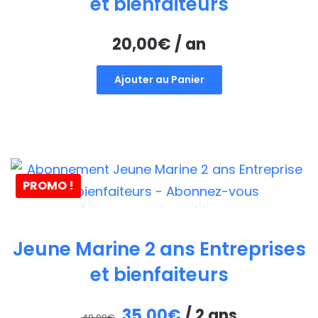
et bienfaiteurs
20,00
€
/ an
Ajouter au Panier
PROMO !
Jeune Marine 2 ans Entreprises
et bienfaiteurs
Le
Le
35,00
€
/ 2 ans
40,00
€