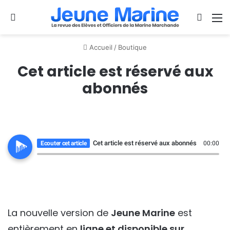
Se connecter
Switch
M
Accueil
/
Boutique
Cet article est réservé aux
abonnés
Cet article est réservé aux abonnés
Ecouter cet article
00:00
La nouvelle version de
Jeune Marine
est
entièrement en
ligne et disponible sur