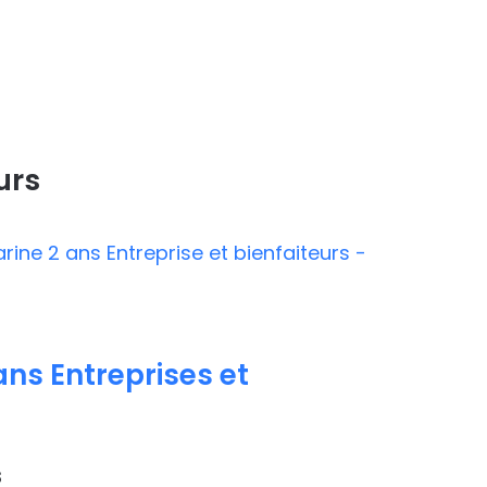
urs
ns Entreprises et
s