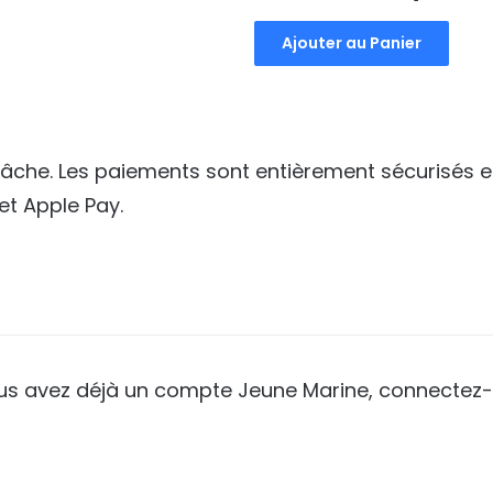
prix
prix
Ajouter au Panier
initial
actuel
était :
est :
40,00€.
35,00€
 tâche. Les paiements sont entièrement sécurisés e
et Apple Pay.
ous avez déjà un compte Jeune Marine, connectez-