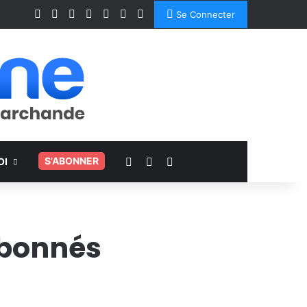
Facebook
X
Linkedin
YouTube
Instagram
Spotify
TikTok
Se Connecter
Voir votre panier
Switch skin
Rechercher
.
S'ABONNER
OI
abonnés