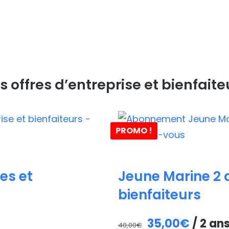
s offres d’entreprise et bienfaite
PROMO !
es et
Jeune Marine 2 a
bienfaiteurs
Le
Le
35,00
€
/ 2 an
40,00
€