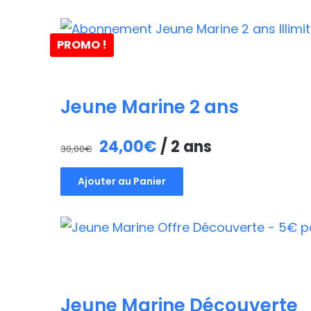
PROMO !
Jeune Marine 2 ans
Le
Le
24,00
€
/ 2 ans
30,00
€
prix
prix
Ajouter au Panier
initial
actuel
était :
est :
30,00€.
24,00€.
Jeune Marine Découverte