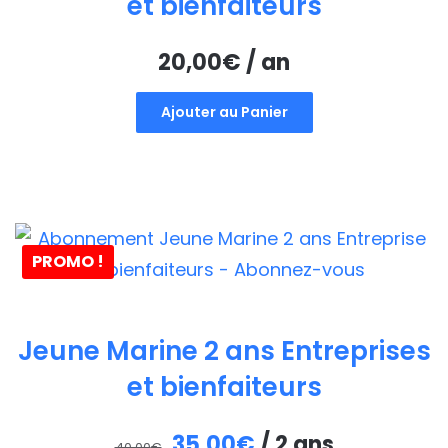
et bienfaiteurs
20,00
€
/ an
Ajouter au Panier
PROMO !
Jeune Marine 2 ans Entreprises
et bienfaiteurs
Le
Le
35,00
€
/ 2 ans
40,00
€