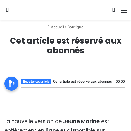
Se connecter
Switch
M
Accueil
/
Boutique
Cet article est réservé aux
abonnés
Cet article est réservé aux abonnés
Ecouter cet article
00:00
La nouvelle version de
Jeune Marine
est
entièrement en
ligne et disponible sur