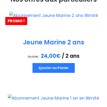
PROMO !
Jeune Marine 2 ans
Le
Le
24,00
€
/ 2 ans
30,00
€
prix
prix
Ajouter au Panier
initial
actuel
était :
est :
30,00€.
24,00€.