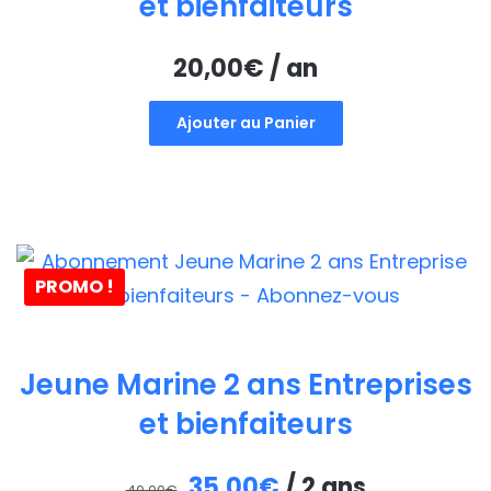
et bienfaiteurs
20,00
€
/ an
Ajouter au Panier
PROMO !
Jeune Marine 2 ans Entreprises
et bienfaiteurs
Le
Le
35,00
€
/ 2 ans
40,00
€