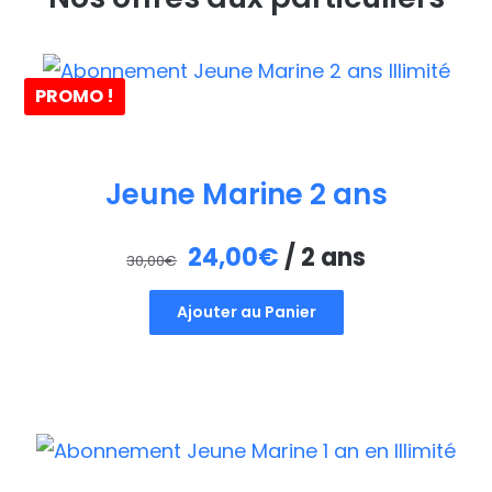
PROMO !
Jeune Marine 2 ans
Le
Le
24,00
€
/ 2 ans
30,00
€
prix
prix
Ajouter au Panier
initial
actuel
était :
est :
30,00€.
24,00€.