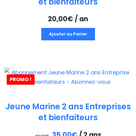
et bienfaiteurs
20,00
€
/ an
Ajouter au Panier
PROMO !
Jeune Marine 2 ans Entreprises
et bienfaiteurs
Le
Le
35,00
€
/ 2 ans
40,00
€