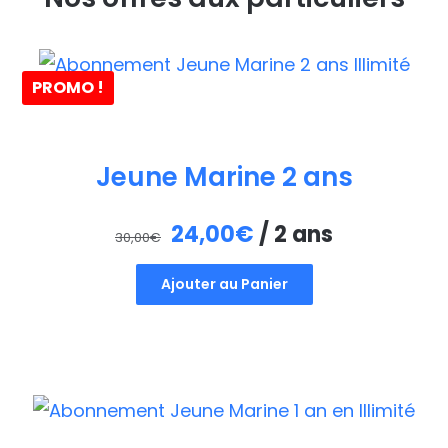
PROMO !
Jeune Marine 2 ans
Le
Le
24,00
€
/ 2 ans
30,00
€
prix
prix
Ajouter au Panier
initial
actuel
était :
est :
30,00€.
24,00€.