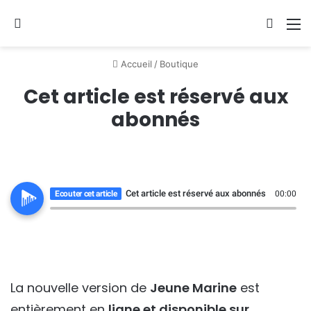
Se connecter
Switch
M
Accueil
/
Boutique
Cet article est réservé aux
abonnés
Cet article est réservé aux abonnés
Ecouter cet article
00:00
La nouvelle version de
Jeune Marine
est
entièrement en
ligne et disponible sur