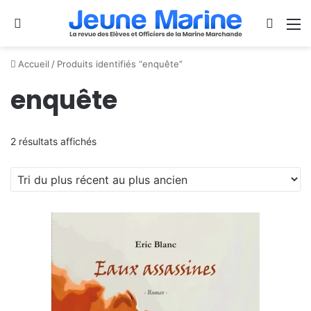
Se connecter
Switch
M
Accueil
/
Produits identifiés “enquête”
enquête
Trié
2 résultats affichés
du
plus
récent
au
plus
ancien