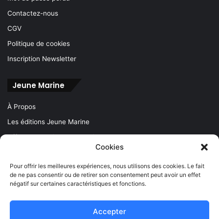
Contactez-nous
CGV
Politique de cookies
Inscription Newsletter
Jeune Marine
À Propos
Les éditions Jeune Marine
Offres d’emplois Jeune Marine
Cookies
Offres d’emploi maritime
Pour offrir les meilleures expériences, nous utilisons des cookies. Le fait
Compagnies maritimes
de ne pas consentir ou de retirer son consentement peut avoir un effet
Liens sites Marine Marchande
négatif sur certaines caractéristiques et fonctions.
Contactez-nous
Accepter