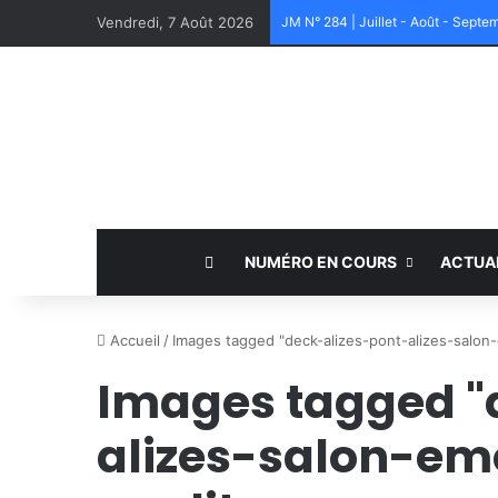
Vendredi, 7 Août 2026
JM N° 284 | Juillet - Août - Sept
NUMÉRO EN COURS
ACTUA
Accueil
/
Images tagged "deck-alizes-pont-alizes-salon
Images tagged "
alizes-salon-e