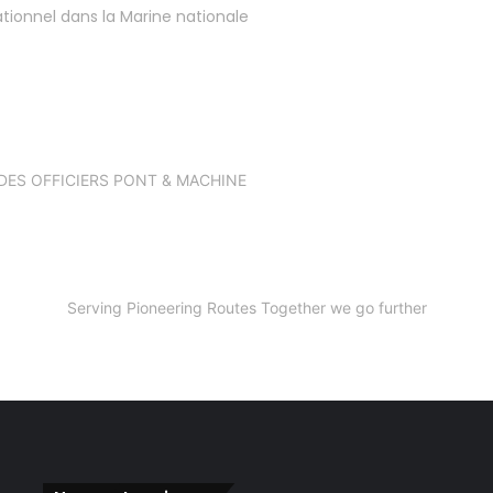
ationnel dans la Marine nationale
.. DES OFFICIERS PONT & MACHINE
Serving Pioneering Routes Together we go further