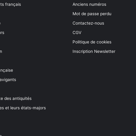
s français
Anciens numéros
Mot de passe perdu
e
Contactez-nous
rs
CGV
Politique de cookies
on
Inscription Newsletter
ançaise
avigants
e des antiquités
es et leurs états-majors