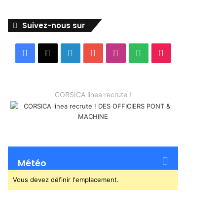
Suivez-nous sur
Facebook
X
Linkedin
YouTube
Instagram
Spotify
TikTok
CORSICA linea recrute !
Météo
Vous devez définir l'emplacement.