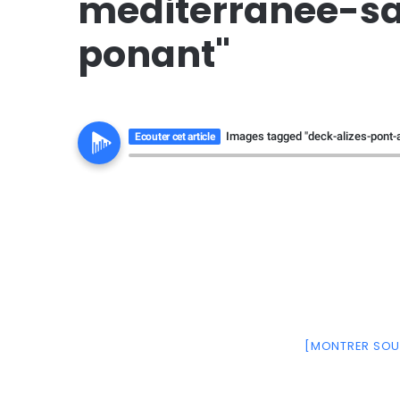
mediterranee-sa
ponant"
Images tagged "deck-alizes-pont-
Ecouter cet article
[MONTRER SOU