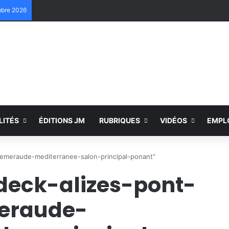
embre 2026
LITÉS
ÉDITIONS JM
RUBRIQUES
VIDÉOS
EMPL
-emeraude-mediterranee-salon-principal-ponant"
deck-alizes-pont-
meraude-