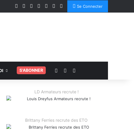
Facebook
X
Linkedin
YouTube
Instagram
Spotify
TikTok
Se Connecter
Voir votre panier
Switch skin
Rechercher
.
S'ABONNER
OI
LD Armateurs recrute !
Brittany Ferries recrute des ETO