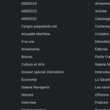
AEM2024
Armement
AEM2023
Articles
AEM2022
Cabotag
Cargos-paquebots.net
Conteneu
Actualité Maritime
Croisière
À la une
Démoliti
Armements
Éditorial
Brèves
Flotte Fr
Culture et Arts
Galerie N
Dossier spécial: Démolition
Interview
Économie
La Gazett
Galerie Navigants
Les navir
Histoire
Offshore
Interview
Podcast