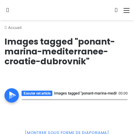
Se connecter
Switch
M
Accueil
Images tagged "ponant-
marina-mediterranee-
croatie-dubrovnik"
Images tagged "ponant-marina-mediterranee-c
Ecouter cet article
00:00
[MONTRER SOUS FORME DE DIAPORAMA]