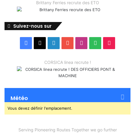
Brittany Ferries recrute des ETO
Suivez-nous sur
Facebook
X
Linkedin
YouTube
Instagram
Spotify
TikTok
CORSICA linea recrute !
Météo
Vous devez définir l'emplacement.
Serving Pioneering Routes Together we go further