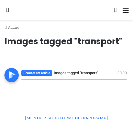
Se connecter
Switch
M
Accueil
Images tagged "transport"
Images tagged "transport"
Ecouter cet article
00:00
[MONTRER SOUS FORME DE DIAPORAMA]