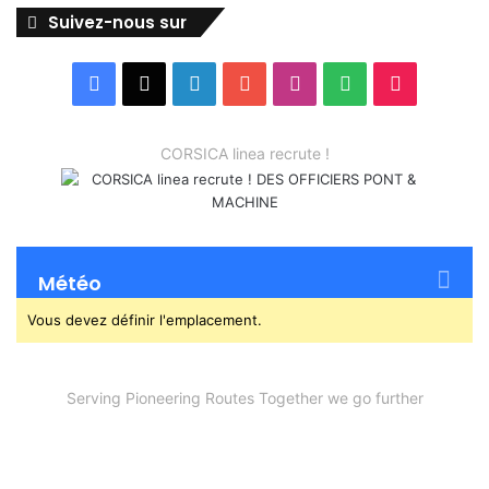
Suivez-nous sur
Facebook
X
Linkedin
YouTube
Instagram
Spotify
TikTok
CORSICA linea recrute !
Météo
Vous devez définir l'emplacement.
Serving Pioneering Routes Together we go further