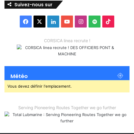
Suivez-nous sur
Facebook
X
Linkedin
YouTube
Instagram
Spotify
TikTok
CORSICA linea recrute !
Météo
Vous devez définir l'emplacement.
Serving Pioneering Routes Together we go further