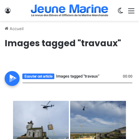
Se connecter
Switch
M
Accueil
Images tagged "travaux"
Images tagged "travaux"
Ecouter cet article
00:00