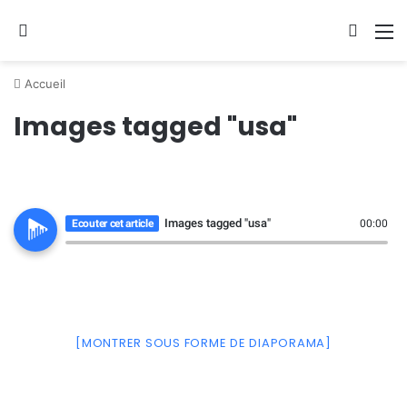
Se connecter
Switch
M
Accueil
Images tagged "usa"
Images tagged "usa"
Ecouter cet article
00:00
[MONTRER SOUS FORME DE DIAPORAMA]