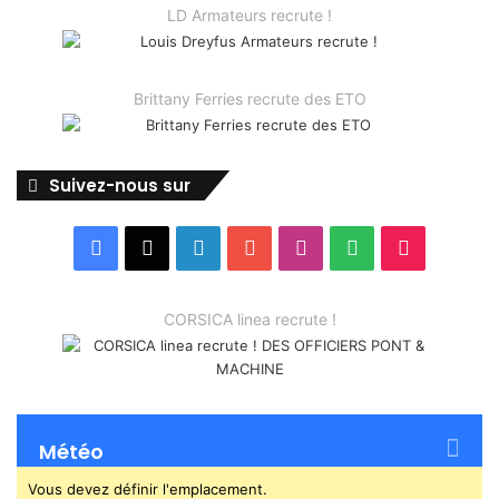
LD Armateurs recrute !
Brittany Ferries recrute des ETO
Suivez-nous sur
Facebook
X
Linkedin
YouTube
Instagram
Spotify
TikTok
CORSICA linea recrute !
Météo
Vous devez définir l'emplacement.