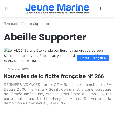
Se connecter
Switch
M
Accueil
/
Abeille Supporter
Abeille Supporter
Flotte Française
13 janvier 2023
Nouvelles de la flotte française N° 266
DERNIERS VOYAGES L’ex- « CGM Rabelais » démoli aux USA
Depuis 2000, le Military Sealift Command, organe logistique
de l’armée américaine, était le propriétaire du grand roulier
porte-conteneurs 1st Lt. Harry L. Martin. Sa vente à la
démolition à Brownsville (Texas) fin…