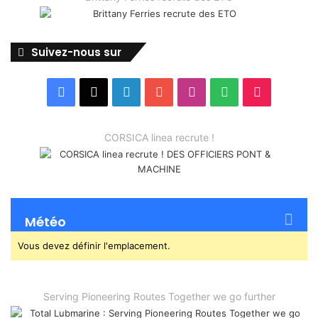
Suivez-nous sur
Facebook
X
Linkedin
YouTube
Instagram
Spotify
TikTok
CORSICA linea recrute !
Météo
Vous devez définir l'emplacement.
Serving Pioneering Routes Together we go further