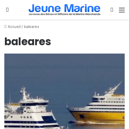
Se connecter
Switch
M
Accueil
/
baleares
baleares