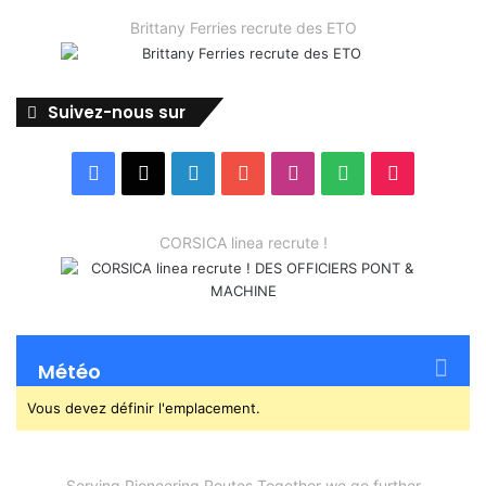
Brittany Ferries recrute des ETO
Suivez-nous sur
Facebook
X
Linkedin
YouTube
Instagram
Spotify
TikTok
CORSICA linea recrute !
Météo
Vous devez définir l'emplacement.
Serving Pioneering Routes Together we go further