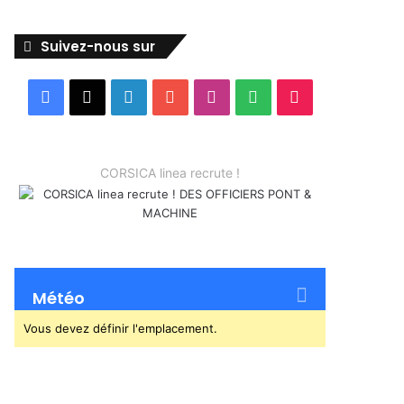
Suivez-nous sur
Facebook
X
Linkedin
YouTube
Instagram
Spotify
TikTok
CORSICA linea recrute !
Météo
Vous devez définir l'emplacement.