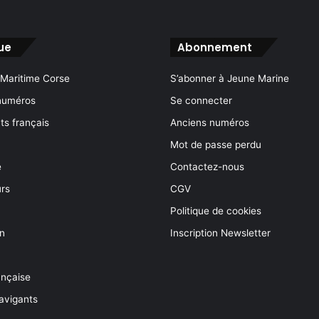
ue
Abonnement
 Maritime Corse
S’abonner à Jeune Marine
numéros
Se connecter
s français
Anciens numéros
Mot de passe perdu
e
Contactez-nous
rs
CGV
Politique de cookies
on
Inscription Newsletter
ançaise
avigants