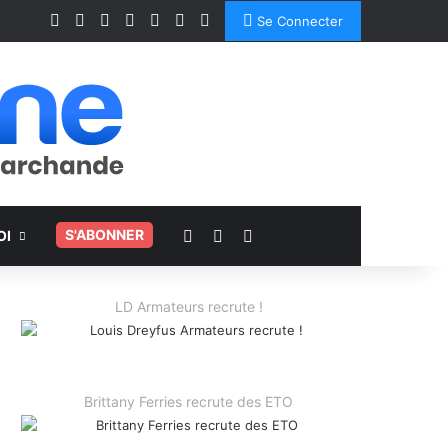
Facebook
X
Linkedin
YouTube
Instagram
Spotify
TikTok
Se Connecter
Voir votre panier
Switch skin
Rechercher
.
S'ABONNER
OI
LD Armateurs recrute !
Brittany Ferries recrute des ETO