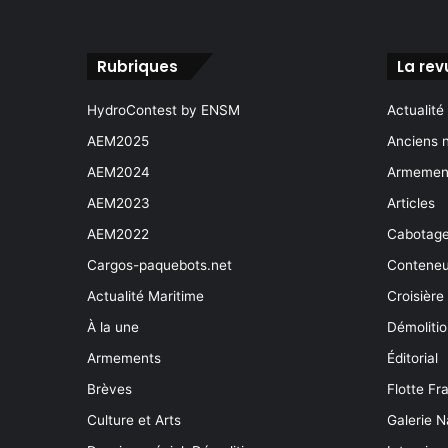
Rubriques
La rev
HydroContest by ENSM
Actualité
AEM2025
Anciens 
AEM2024
Armement
AEM2023
Articles
AEM2022
Cabotag
Cargos-paquebots.net
Conteneu
Actualité Maritime
Croisière
À la une
Démoliti
Armements
Éditorial
Brèves
Flotte Fr
Culture et Arts
Galerie N