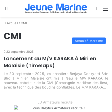
Se connecter
Switch
M
Accueil
/
CMI
CMI
Actualité Maritime
23 septembre 2025
Lancement du M/V KARAKA à Miri en
Malaisie (Timelaps)
Le 20 septembre 2025, les chantiers Berjaya Dockyard Sdn
Bhd à Miri en Malaisie ont mis à l’eau le M/V KARAKA, le
nouveau caboteur de la CMI (Compagnie Maritime des Îles),
avec la technique des boudins gonflables. Le M/V KARAKA…
LD Armateurs recrute !