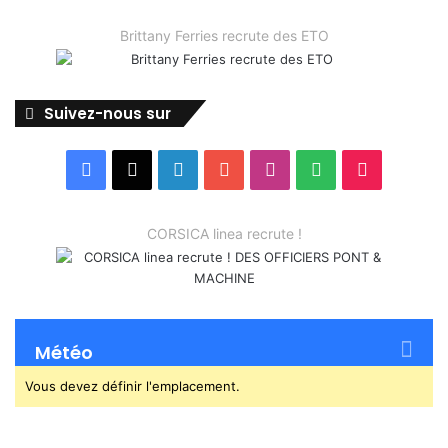
Brittany Ferries recrute des ETO
Suivez-nous sur
Facebook
X
Linkedin
YouTube
Instagram
Spotify
TikTok
CORSICA linea recrute !
Météo
Vous devez définir l'emplacement.