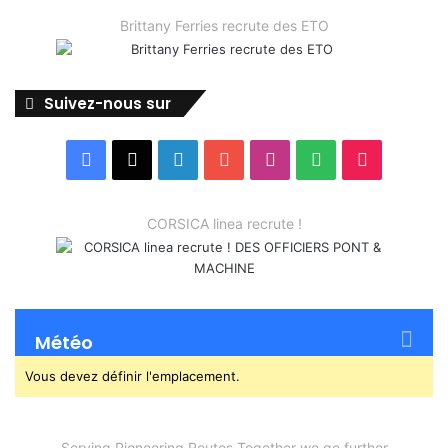
Brittany Ferries recrute des ETO
Suivez-nous sur
Facebook
X
Linkedin
YouTube
Instagram
Spotify
TikTok
CORSICA linea recrute !
Météo
Vous devez définir l'emplacement.
Serving Pioneering Routes Together we go further