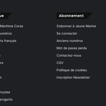
ue
Abonnement
 Maritime Corse
S’abonner à Jeune Marine
numéros
Se connecter
s français
Anciens numéros
Mot de passe perdu
e
Contactez-nous
rs
CGV
Politique de cookies
on
Inscription Newsletter
ançaise
avigants