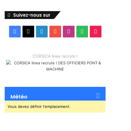
Suivez-nous sur
Facebook
X
Linkedin
YouTube
Instagram
Spotify
TikTok
CORSICA linea recrute !
Météo
Vous devez définir l'emplacement.