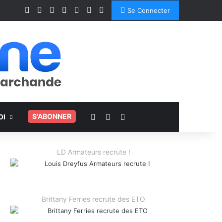
Facebook
X
Linkedin
YouTube
Instagram
Spotify
TikTok
Se Connecter
Voir votre panier
Switch skin
Rechercher
.
S'ABONNER
OI
LD Armateurs recrute !
Brittany Ferries recrute des ETO