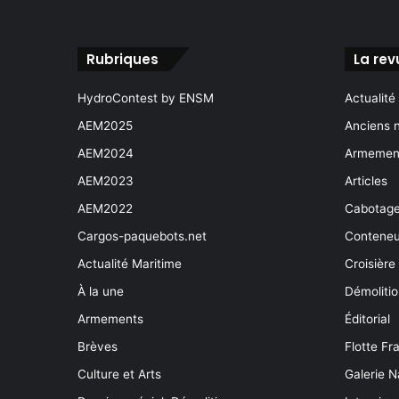
Rubriques
La rev
HydroContest by ENSM
Actualité
AEM2025
Anciens 
AEM2024
Armement
AEM2023
Articles
AEM2022
Cabotag
Cargos-paquebots.net
Conteneu
Actualité Maritime
Croisière
À la une
Démoliti
Armements
Éditorial
Brèves
Flotte Fr
Culture et Arts
Galerie N