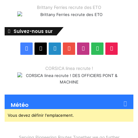
Brittany Ferries recrute des ETO
Suivez-nous sur
Facebook
X
Linkedin
YouTube
Instagram
Spotify
TikTok
CORSICA linea recrute !
Météo
Vous devez définir l'emplacement.
Serving Pioneering Routes Together we go further