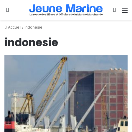
Se connecter
Switch
M
Accueil
/
indonesie
indonesie