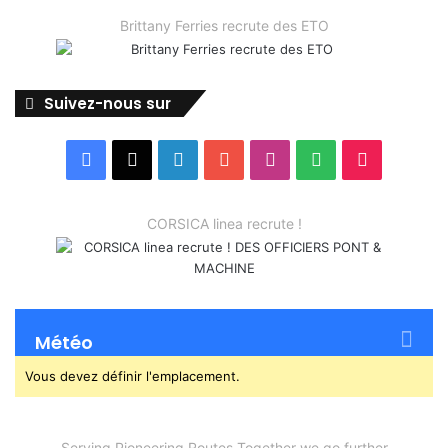
Brittany Ferries recrute des ETO
Suivez-nous sur
Facebook
X
Linkedin
YouTube
Instagram
Spotify
TikTok
CORSICA linea recrute !
Météo
Vous devez définir l'emplacement.
Serving Pioneering Routes Together we go further