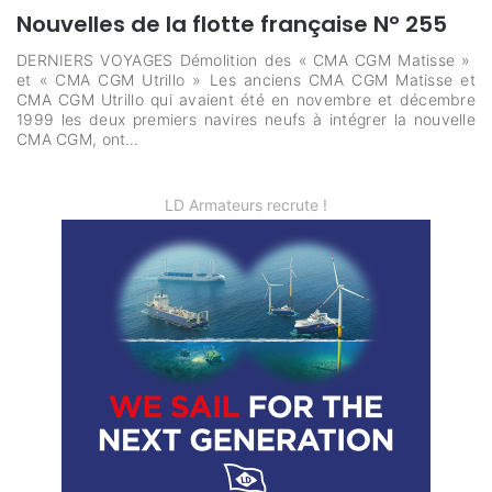
Nouvelles de la flotte française N° 255
DERNIERS VOYAGES Démolition des « CMA CGM Matisse »
et « CMA CGM Utrillo » Les anciens CMA CGM Matisse et
CMA CGM Utrillo qui avaient été en novembre et décembre
1999 les deux premiers navires neufs à intégrer la nouvelle
CMA CGM, ont…
LD Armateurs recrute !