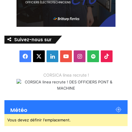
Suivez-nous sur
Facebook
X
Linkedin
YouTube
Instagram
Spotify
TikTok
CORSICA linea recrute !
Météo
Vous devez définir l'emplacement.