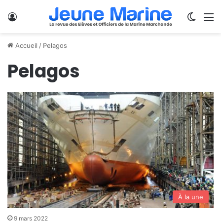
Se connecter
Switch
M
Accueil
/
Pelagos
Pelagos
À la une
9 mars 2022