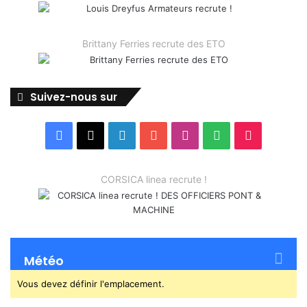
Brittany Ferries recrute des ETO
Suivez-nous sur
Facebook
X
Linkedin
YouTube
Instagram
Spotify
TikTok
CORSICA linea recrute !
Météo
Vous devez définir l'emplacement.