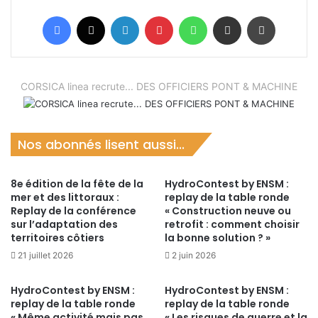
Facebook
X
Linkedin
Pinterest
WhatsApp
Partager par email
Imprimer
CORSICA linea recrute... DES OFFICIERS PONT & MACHINE
Nos abonnés lisent aussi...
8e édition de la fête de la
HydroContest by ENSM :
mer et des littoraux :
replay de la table ronde
Replay de la conférence
« Construction neuve ou
sur l’adaptation des
retrofit : comment choisir
territoires côtiers
la bonne solution ? »
21 juillet 2026
2 juin 2026
HydroContest by ENSM :
HydroContest by ENSM :
replay de la table ronde
replay de la table ronde
« Même activité mais pas
« Les risques de guerre et la