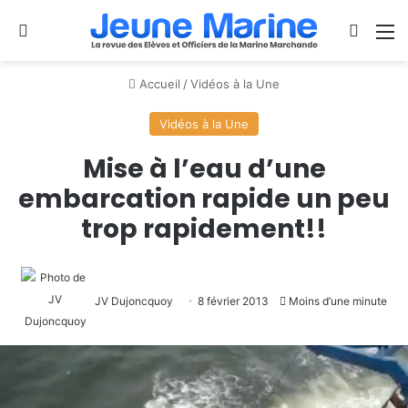
Se connecter
Switch
M
Accueil
/
Vidéos à la Une
Vidéos à la Une
Mise à l’eau d’une
embarcation rapide un peu
trop rapidement!!
JV Dujoncquoy
8 février 2013
Moins d’une minute