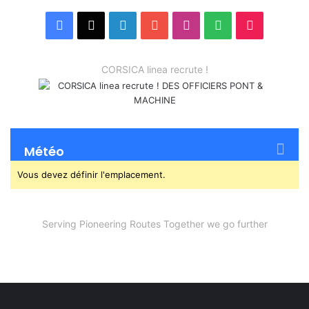
Facebook
X
Linkedin
YouTube
Instagram
Spotify
TikTok
CORSICA linea recrute !
Météo
Vous devez définir l'emplacement.
Serving Pioneering Routes Together we go further