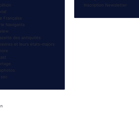
lition
Inscription Newsletter
rial
te Française
rie Navigants
rview
azette des antiquités
navires et leurs états-majors
hore
ast
rtage
ophotos
 sec
gn