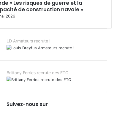
nde « Les risques de guerre et la
pacité de construction navale »
mai 2026
LD Armateurs recrute !
Brittany Ferries recrute des ETO
Suivez-nous sur
F
a
X
c
L
e
i
Y