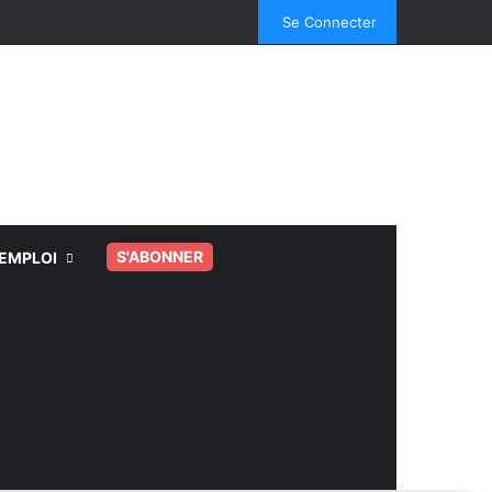
Facebook
X
Linkedin
YouTube
Instagram
Spotify
TikTok
Se Connecter
S'ABONNER
EMPLOI
.