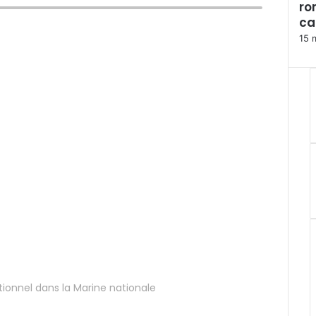
ro
m
ca
e
r
15 
tionnel dans la Marine nationale