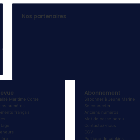
Nos partenaires
revue
Abonnement
alité Maritime Corse
S’abonner à Jeune Marine
ens numéros
Se connecter
ments français
Anciens numéros
les
Mot de passe perdu
tage
Contactez-nous
eneurs
CGV
sière
Politique de cookies