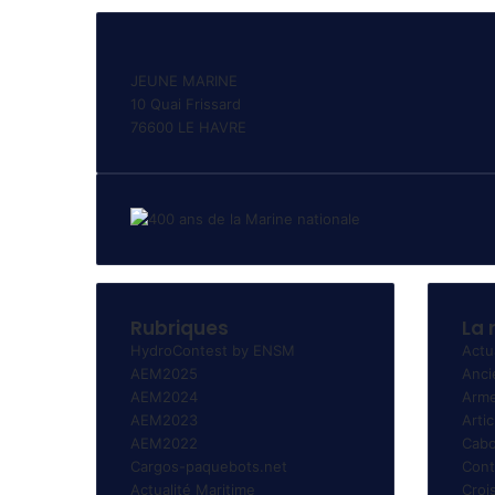
JEUNE MARINE
10 Quai Frissard
76600 LE HAVRE
Rubriques
La 
HydroContest by ENSM
Actu
AEM2025
Anci
AEM2024
Arme
AEM2023
Artic
AEM2022
Cabo
Cargos-paquebots.net
Cont
Actualité Maritime
Croi