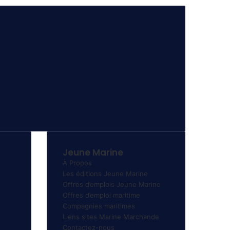
Jeune Marine
À Propos
Les éditions Jeune Marine
Offres d’emplois Jeune Marine
Offres d’emploi maritime
Compagnies maritimes
Liens sites Marine Marchande
Contactez-nous