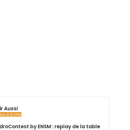
ir Aussi
éos à la Une
droContest by ENSM : replay de la table