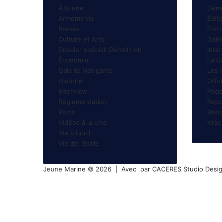
À la une
Démo
Armements
Édito
Brèves
Flot
Culture et Arts
Gale
Dossier spécial: Démolition
Inte
Économie
La G
Galerie Navigants
Les 
Histoire
Offs
Interview
Podc
Règlementation
Repo
Ports
Rétr
Vidéos à la Une
Vrac
Vie à bord
Vie de l’école
Jeune Marine © 2026 | Avec
par
CACERES Studio Desi
Facebook
X
Linkedin
YouTube