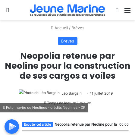
Se connecter
Switch
M
Accueil
/
Brèves
Brèves
Neopolia retenue par
Neoline pour la construction
de ses cargos a voiles
Léo Bargain
11 juillet 2019
Temps de lecture 1 minute
Futur navire de Neolines - crédits Neolines - DR
Neopolia retenue par Neoline pour la construct
Ecouter cet article
00:00