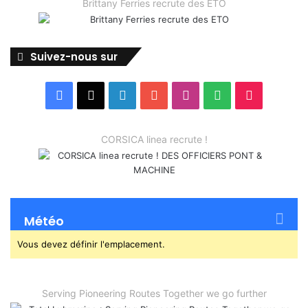
Brittany Ferries recrute des ETO
Suivez-nous sur
Facebook
X
Linkedin
YouTube
Instagram
Spotify
TikTok
CORSICA linea recrute !
Météo
Vous devez définir l'emplacement.
Serving Pioneering Routes Together we go further