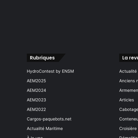
Rubriques
La rev
HydroContest by ENSM
Actualité
AEM2025
Anciens 
AEM2024
Armement
AEM2023
Articles
AEM2022
Cabotag
Cargos-paquebots.net
Conteneu
Actualité Maritime
Croisière
À la une
Démoliti