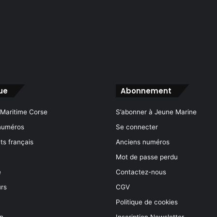
ue
Abonnement
 Maritime Corse
S’abonner à Jeune Marine
numéros
Se connecter
s français
Anciens numéros
Mot de passe perdu
e
Contactez-nous
rs
CGV
Politique de cookies
on
Inscription Newsletter