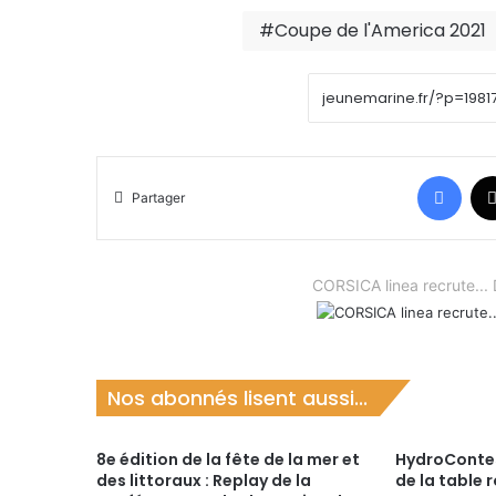
Coupe de l'America 2021
Face
Partager
CORSICA linea recrute.
Nos abonnés lisent aussi...
8e édition de la fête de la mer et
HydroContes
des littoraux : Replay de la
de la table 