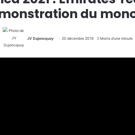
démonstration du mon
JV Dujoncquoy
20 décembre 2019
Moins d’une minute