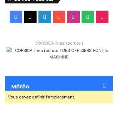
Facebook
X
Linkedin
YouTube
Instagram
Spotify
TikTok
CORSICA linea recrute !
Météo
Vous devez définir l'emplacement.