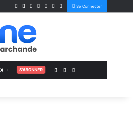
Facebook
X
Linkedin
YouTube
Instagram
Spotify
TikTok
Se Connecter
Voir votre panier
Switch skin
Rechercher
.
S'ABONNER
OI