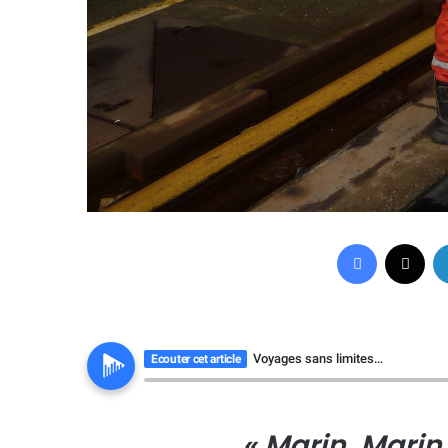
Facebook
X
Voyages sans limites…
Ecouter cet article
« Marin, Marin 