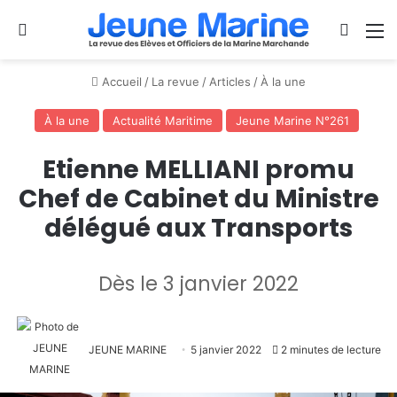
Se connecter
Switch
M
Accueil
/
La revue
/
Articles
/
À la une
À la une
Actualité Maritime
Jeune Marine N°261
Etienne MELLIANI promu
Chef de Cabinet du Ministre
délégué aux Transports
Dès le 3 janvier 2022
JEUNE MARINE
5 janvier 2022
2 minutes de lecture