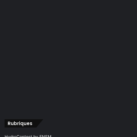
Rubriques
HydroContest by ENSM