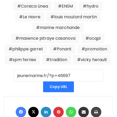
Corsica Linea
ENSM
hydro
Le Havre
louis moutard martin
marine marchande
maxence pitraye casanova
ocqpi
philippe garret
Ponant
promotion
spm ferries
tradition
vicky herault
Copy URL
Facebook
X
Linkedin
Pinterest
WhatsApp
Partager par email
Imprimer