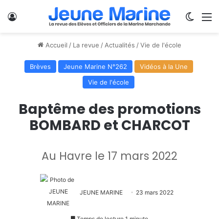
Se connecter
Switch
M
Accueil
/
La revue
/
Actualités
/
Vie de l'école
Brèves
Jeune Marine N°262
Vidéos à la Une
Vie de l'école
Baptême des promotions
BOMBARD et CHARCOT
Au Havre le 17 mars 2022
JEUNE MARINE
23 mars 2022
Temps de lecture 1 minute