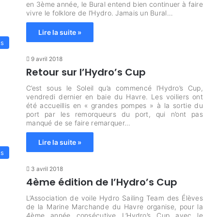
en 3ème année, le Bural entend bien continuer à faire
vivre le folklore de l’Hydro. Jamais un Bural…
Lire la suite »
es
9 avril 2018
Retour sur l’Hydro’s Cup
C’est sous le Soleil qu’a commencé l’Hydro’s Cup,
vendredi dernier en baie du Havre. Les voiliers ont
été accueillis en « grandes pompes » à la sortie du
port par les remorqueurs du port, qui n’ont pas
manqué de se faire remarquer…
Lire la suite »
es
3 avril 2018
4ème édition de l’Hydro’s Cup
L’Association de voile Hydro Sailing Team des Élèves
de la Marine Marchande du Havre organise, pour la
4ème année consécutive L’Hydro’s Cup avec le