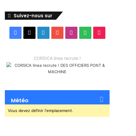
Suivez-nous sur
Facebook
X
Linkedin
YouTube
Instagram
Spotify
TikTok
CORSICA linea recrute !
Météo
Vous devez définir l'emplacement.