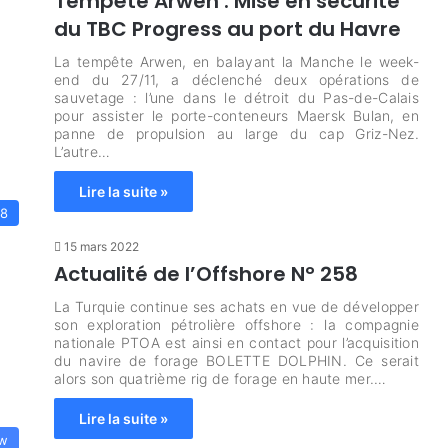
Tempête Arwen : Mise en sécurité
du TBC Progress au port du Havre
La tempête Arwen, en balayant la Manche le week-
end du 27/11, a déclenché deux opérations de
sauvetage : l’une dans le détroit du Pas-de-Calais
pour assister le porte-conteneurs Maersk Bulan, en
panne de propulsion au large du cap Griz-Nez.
L’autre…
Lire la suite »
58
15 mars 2022
Actualité de l’Offshore N° 258
La Turquie continue ses achats en vue de développer
son exploration pétrolière offshore : la compagnie
nationale PTOA est ainsi en contact pour l’acquisition
du navire de forage BOLETTE DOLPHIN. Ce serait
alors son quatrième rig de forage en haute mer.…
Lire la suite »
ew