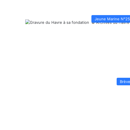
Jeune Marine N°2
Brèv