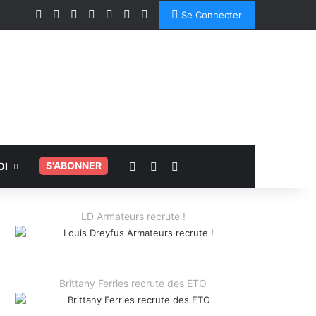
Facebook
X
Linkedin
YouTube
Instagram
Spotify
TikTok
Se Connecter
Voir votre panier
Switch skin
Rechercher
.
S'ABONNER
OI
LD Armateurs recrute !
Brittany Ferries recrute des ETO