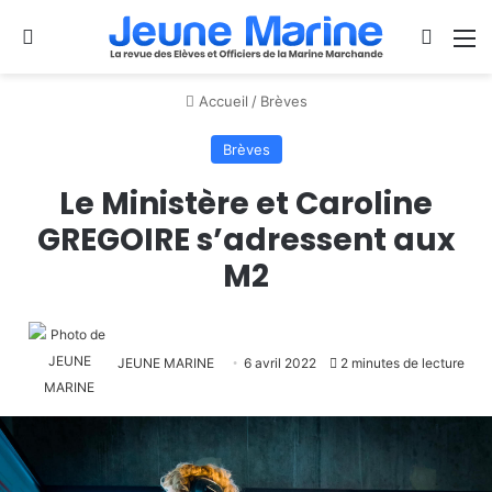
Se connecter
Switch
M
Accueil
/
Brèves
Brèves
Le Ministère et Caroline
GREGOIRE s’adressent aux
M2
JEUNE MARINE
6 avril 2022
2 minutes de lecture