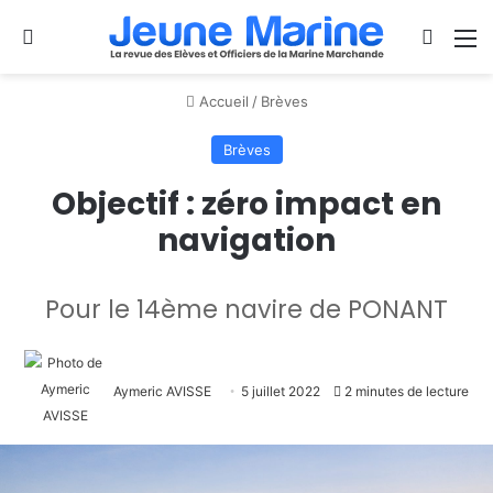
Se connecter
Switch
M
Accueil
/
Brèves
Brèves
Objectif : zéro impact en
navigation
Pour le 14ème navire de PONANT
Aymeric AVISSE
5 juillet 2022
2 minutes de lecture