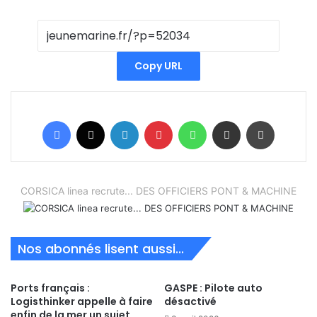
Copy URL
Facebook
X
Linkedin
Pinterest
WhatsApp
Partager par email
Imprimer
CORSICA linea recrute... DES OFFICIERS PONT & MACHINE
Nos abonnés lisent aussi...
Ports français :
GASPE : Pilote auto
Logisthinker appelle à faire
désactivé
enfin de la mer un sujet