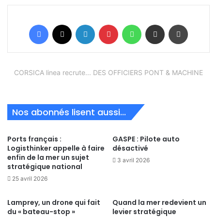
Facebook
X
Linkedin
Pinterest
WhatsApp
Partager par email
Imprimer
CORSICA linea recrute... DES OFFICIERS PONT & MACHINE
Nos abonnés lisent aussi...
Ports français :
GASPE : Pilote auto
Logisthinker appelle à faire
désactivé
enfin de la mer un sujet
3 avril 2026
stratégique national
25 avril 2026
Lamprey, un drone qui fait
Quand la mer redevient un
du « bateau-stop »
levier stratégique