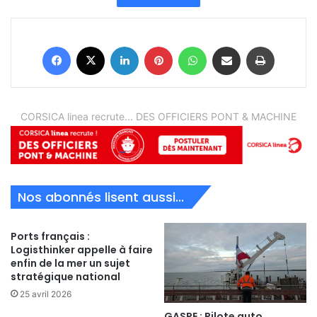
Facebook
X
Linkedin
Pinterest
WhatsApp
Partager par email
Imprimer
CORSICA linea recrute... DES OFFICIERS PONT & MACHINE
Nos abonnés lisent aussi...
Ports français :
Logisthinker appelle à faire
enfin de la mer un sujet
stratégique national
25 avril 2026
GASPE : Pilote auto