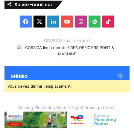
Suivez-nous sur
Facebook
X
Linkedin
YouTube
Instagram
Spotify
TikTok
CORSICA linea recrute !
Météo
Vous devez définir l'emplacement.
Serving Pioneering Routes Together we go further