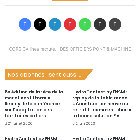
Facebook
X
Linkedin
Pinterest
WhatsApp
Partager par email
Imprimer
CORSICA linea recrute... DES OFFICIERS PONT & MACHINE
Nos abonnés lisent aussi...
8e édition de la fête de la
HydroContest by ENSM :
mer et des littoraux :
replay de la table ronde
Replay de la conférence
« Construction neuve ou
sur l’adaptation des
retrofit : comment choisir
territoires côtiers
la bonne solution ? »
21 juillet 2026
2 juin 2026
HydroContest by ENSM :
HydroContest by ENSM :