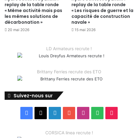
replay de la table ronde
replay de la table ronde
« Même activité mais pas
« Les risques de guerre et la
les mêmes solutions de
capacité de construction
décarbonation »
navale »
20 mai 2026
15 mai 2026
LD Armateurs recrute !
Brittany Ferries recrute des ETO
Suivez-nous sur
Facebook
X
Linkedin
YouTube
Instagram
Spotify
TikTok
CORSICA linea recrute !