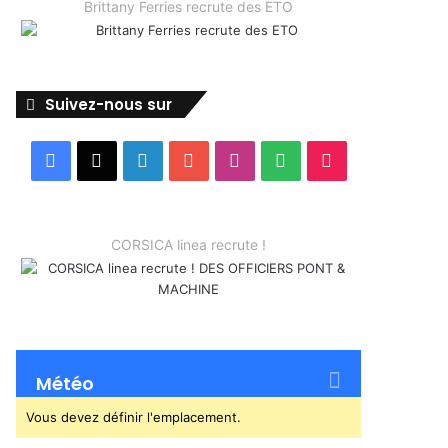
Brittany Ferries recrute des ETO
Suivez-nous sur
Facebook
X
Linkedin
YouTube
Instagram
Spotify
TikTok
CORSICA linea recrute !
Météo
Vous devez définir l'emplacement.