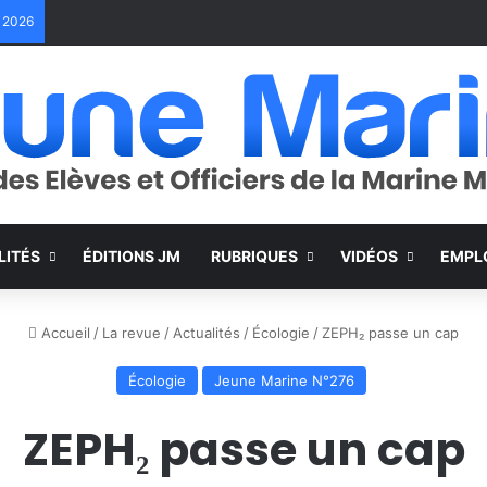
e 2026
LITÉS
ÉDITIONS JM
RUBRIQUES
VIDÉOS
EMPL
Accueil
/
La revue
/
Actualités
/
Écologie
/
ZEPH₂ passe un cap
Écologie
Jeune Marine N°276
ZEPH₂ passe un cap