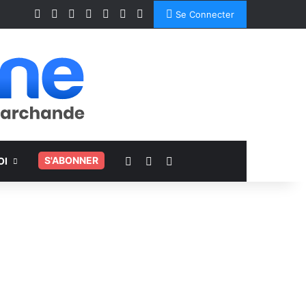
Facebook
X
Linkedin
YouTube
Instagram
Spotify
TikTok
Se Connecter
Voir votre panier
Switch skin
Rechercher
.
S'ABONNER
OI