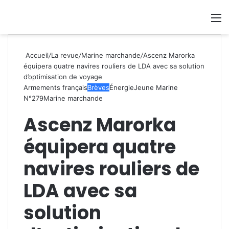
Se connecter
Switch
M
Accueil
/
La revue
/
Marine marchande
/
Ascenz Marorka
équipera quatre navires rouliers de LDA avec sa solution
d’optimisation de voyage
Armements français
Brèves
Énergie
Jeune Marine
N°279
Marine marchande
Ascenz Marorka
équipera quatre
navires rouliers de
LDA avec sa
solution