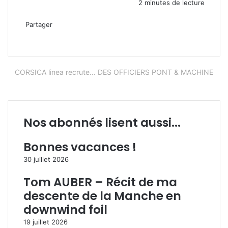
2 minutes de lecture
Partager
Facebook
X
Linkedin
Pinterest
WhatsApp
Partager
Imprimer
par
email
CORSICA linea recrute... DES OFFICIERS PONT & MACHINE
Nos abonnés lisent aussi...
Bonnes vacances !
30 juillet 2026
Tom AUBER – Récit de ma
descente de la Manche en
downwind foil
19 juillet 2026