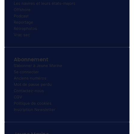
Les navires et leurs états-majors
Offshore
Podcast
Reportage
Rétrophotos
Vrac sec
Abonnement
S’abonner à Jeune Marine
Se connecter
Anciens numéros
Mot de passe perdu
Contactez-nous
CGV
Politique de cookies
Inscription Newsletter