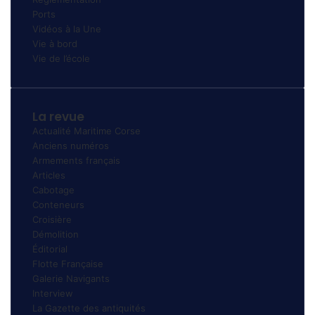
Ports
Vidéos à la Une
Vie à bord
Vie de l’école
La revue
Actualité Maritime Corse
Anciens numéros
Armements français
Articles
Cabotage
Conteneurs
Croisière
Démolition
Éditorial
Flotte Française
Galerie Navigants
Interview
La Gazette des antiquités