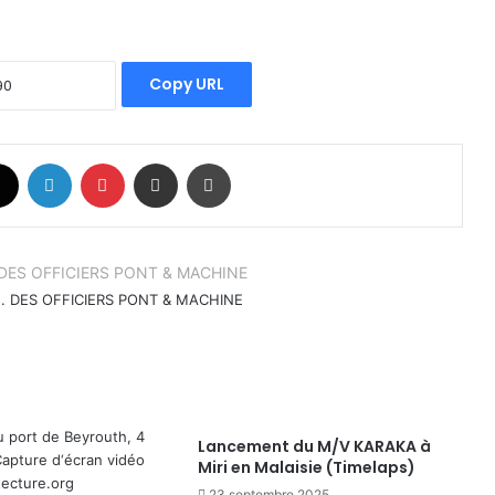
Copy URL
book
X
Linkedin
Pinterest
Partager par email
Imprimer
.. DES OFFICIERS PONT & MACHINE
Lancement du M/V KARAKA à
Miri en Malaisie (Timelaps)
23 septembre 2025