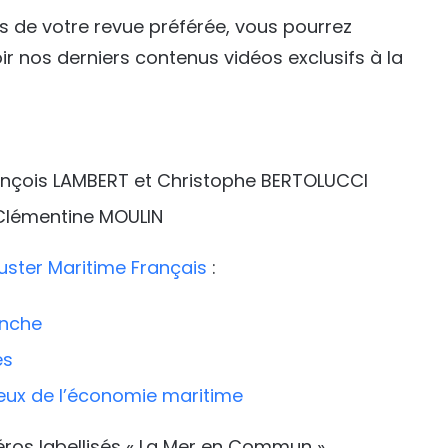
s de votre revue préférée, vous pourrez
oir nos derniers contenus vidéos exclusifs à la
ançois LAMBERT et Christophe BERTOLUCCI
lémentine MOULIN
uster Maritime Français
:
anche
es
jeux de l’économie maritime
méros labellisés « La Mer en Commun »