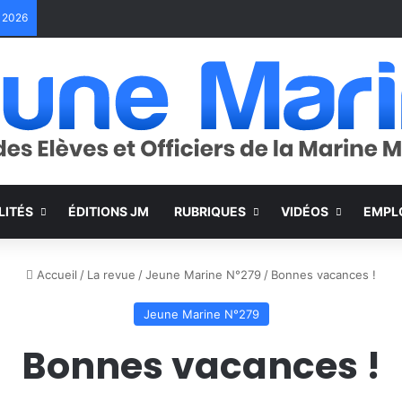
e 2026
LITÉS
ÉDITIONS JM
RUBRIQUES
VIDÉOS
EMPL
Accueil
/
La revue
/
Jeune Marine N°279
/
Bonnes vacances !
Jeune Marine N°279
Bonnes vacances !