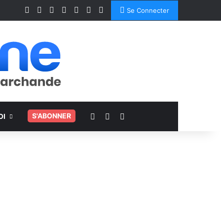
Facebook
X
Linkedin
YouTube
Instagram
Spotify
TikTok
Se Connecter
Voir votre panier
Switch skin
Rechercher
.
S'ABONNER
OI