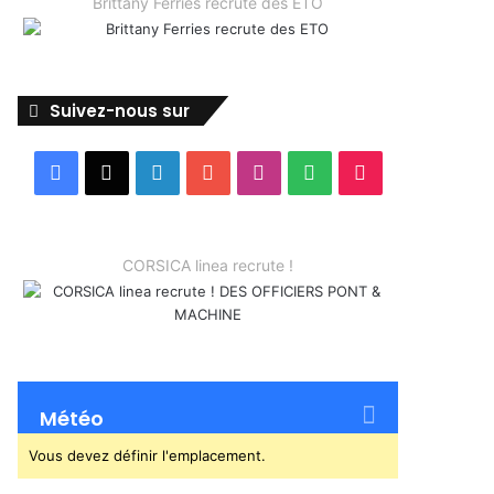
Brittany Ferries recrute des ETO
Suivez-nous sur
Facebook
X
Linkedin
YouTube
Instagram
Spotify
TikTok
CORSICA linea recrute !
Météo
Vous devez définir l'emplacement.