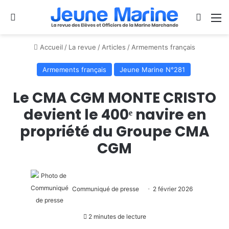
Se connecter
Switch
M
Accueil
/
La revue
/
Articles
/
Armements français
Armements français
Jeune Marine N°281
Le CMA CGM MONTE CRISTO
devient le 400ᵉ navire en
propriété du Groupe CMA
CGM
Communiqué de presse
2 février 2026
2 minutes de lecture