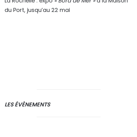
La Rochelle : expo
« Bord de Mer »
à la Maison
du Port, jusqu’au 22 mai
LES ÉVÈNEMENTS