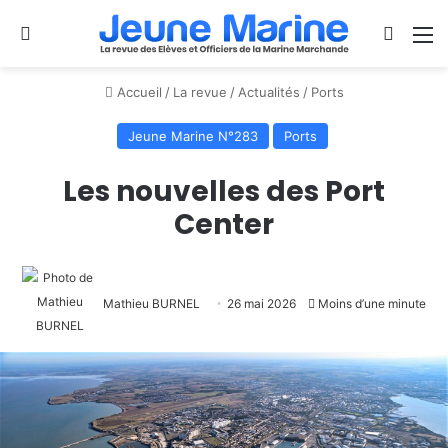
Se connecter
Switch
M
Accueil
/
La revue
/
Actualités
/
Ports
Jeune Marine N°283
Ports
Les nouvelles des Port
Center
Mathieu BURNEL
26 mai 2026
Moins d’une minute